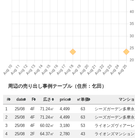
周辺の売り出し事例テーブル（住所：乞田）
#
date
F
広さ
price
㎡単価
マンショ
1
25/08
4F
71.24㎡
4,499
63
シーズガーデン多摩永
2
25/08
4F
71.24㎡
4,499
63
シーズガーデン多摩永
3
25/08
4F
60.02㎡
3,180
53
ライオンズヴィアーレ
4
25/08
2F
64.37㎡
2,780
43
ライオンズマンション