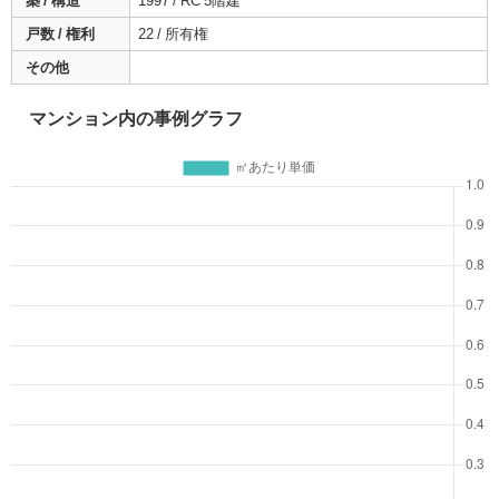
築 / 構造
1997 / RC 5階建
戸数 / 権利
22 / 所有権
その他
マンション内の事例グラフ