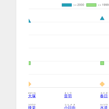
オオツカ
オトワ
カスガ
大塚
音羽
春日
コウラク
コヒナタ
スイドウ
後楽
小日向
水道