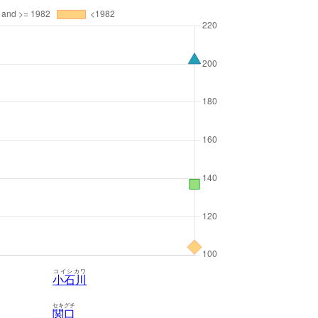
コイシカワ
小石川
セキグチ
関口