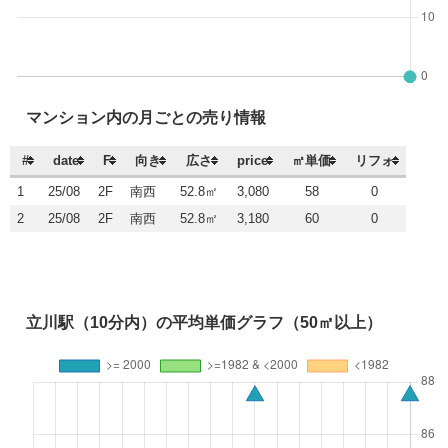
マンション内の月ごとの売り情報
#
date
F
向き
広さ
price
㎡単価
リフォ
1
25/08
2F
南西
52.8㎡
3,080
58
0
2
25/08
2F
南西
52.8㎡
3,180
60
0
立川駅（10分内）の平均単価グラフ（50㎡以上）