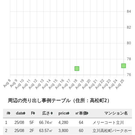
周辺の売り出し事例テーブル（住所：高松町2）
#
date
F
広さ
price
㎡単価
マンション名
1
25/08
5F
66.74㎡
4,280
64
メリーコート立川
2
25/08
2F
63.57㎡
3,800
60
立川高松町パークホー