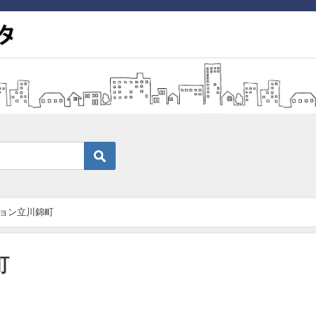
ョン立川錦町
町