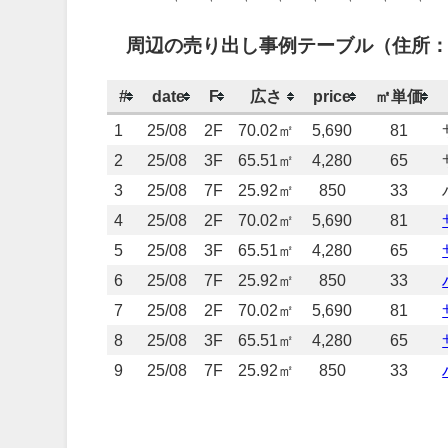
周辺の売り出し事例テーブル（住所：
#
date
F
広さ
price
㎡単価
1
25/08
2F
70.02㎡
5,690
81
2
25/08
3F
65.51㎡
4,280
65
3
25/08
7F
25.92㎡
850
33
4
25/08
2F
70.02㎡
5,690
81
5
25/08
3F
65.51㎡
4,280
65
6
25/08
7F
25.92㎡
850
33
7
25/08
2F
70.02㎡
5,690
81
8
25/08
3F
65.51㎡
4,280
65
9
25/08
7F
25.92㎡
850
33