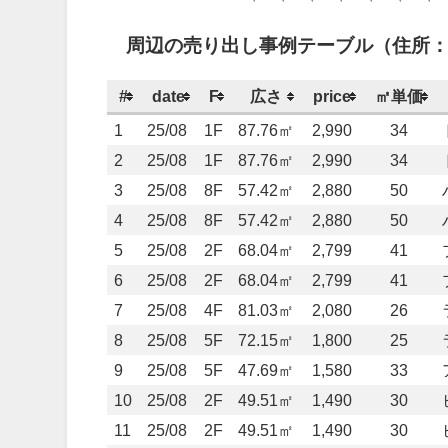
周辺の売り出し事例テーブル（住所：
#
date
F
広さ
price
㎡単価
1
25/08
1F
87.76㎡
2,990
34
2
25/08
1F
87.76㎡
2,990
34
3
25/08
8F
57.42㎡
2,880
50
4
25/08
8F
57.42㎡
2,880
50
5
25/08
2F
68.04㎡
2,799
41
6
25/08
2F
68.04㎡
2,799
41
7
25/08
4F
81.03㎡
2,080
26
8
25/08
5F
72.15㎡
1,800
25
9
25/08
5F
47.69㎡
1,580
33
10
25/08
2F
49.51㎡
1,490
30
11
25/08
2F
49.51㎡
1,490
30