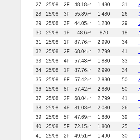
27
25/08
2F
48.18㎡
1,480
31
28
25/08
3F
55.89㎡
1,480
26
29
25/08
3F
44.05㎡
1,280
29
30
25/08
1F
48.6㎡
870
18
31
25/08
1F
87.76㎡
2,990
34
32
25/08
2F
68.04㎡
2,799
41
33
25/08
4F
57.48㎡
1,880
33
34
25/08
1F
87.76㎡
2,990
34
35
25/08
8F
57.42㎡
2,880
50
36
25/08
8F
57.42㎡
2,880
50
37
25/08
2F
68.04㎡
2,799
41
38
25/08
4F
81.03㎡
2,080
26
39
25/08
5F
47.69㎡
1,880
39
40
25/08
5F
72.15㎡
1,800
25
41
25/08
2F
49.51㎡
1,490
30