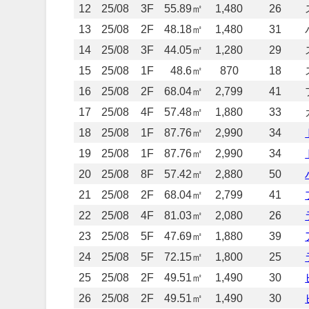
12
25/08
3F
55.89㎡
1,480
26
13
25/08
2F
48.18㎡
1,480
31
14
25/08
3F
44.05㎡
1,280
29
15
25/08
1F
48.6㎡
870
18
16
25/08
2F
68.04㎡
2,799
41
17
25/08
4F
57.48㎡
1,880
33
18
25/08
1F
87.76㎡
2,990
34
19
25/08
1F
87.76㎡
2,990
34
20
25/08
8F
57.42㎡
2,880
50
21
25/08
2F
68.04㎡
2,799
41
22
25/08
4F
81.03㎡
2,080
26
23
25/08
5F
47.69㎡
1,880
39
24
25/08
5F
72.15㎡
1,800
25
25
25/08
2F
49.51㎡
1,490
30
26
25/08
2F
49.51㎡
1,490
30