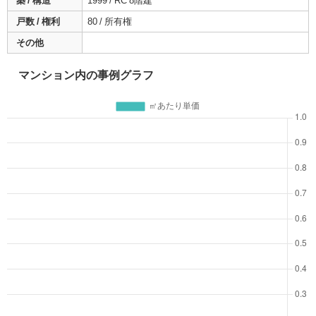
築 / 構造
1999 / RC 8階建
戸数 / 権利
80 / 所有権
その他
マンション内の事例グラフ