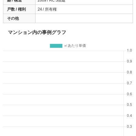
築 / 構造
2009 / RC 5階建
戸数 / 権利
24 / 所有権
その他
マンション内の事例グラフ