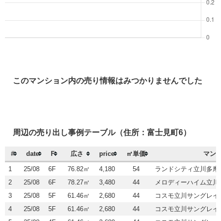
このマンション内の売り情報はみつかりませんでした
周辺の売り出し事例テーブル（住所：富士見町6）
#
date
F
広さ
price
㎡単価
マン
1
25/08
6F
76.82㎡
4,180
54
ランドシティ立川多摩
2
25/08
6F
78.27㎡
3,480
44
メロディーハイム立川
3
25/08
5F
61.46㎡
2,680
44
コスモ立川サングレイ
4
25/08
5F
61.46㎡
2,680
44
コスモ立川サングレイ