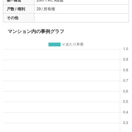
築 / 構造
2007 / RC 9階建
戸数 / 権利
29 / 所有権
その他
マンション内の事例グラフ