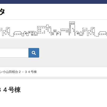
ン小山田桜台２－３４号棟
３４号棟