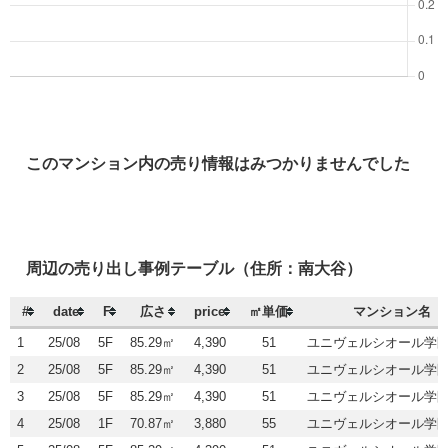
このマンション内の売り情報はみつかりませんでした
周辺の売り出し事例テーブル（住所：南大谷）
#
date
F
広さ
price
㎡単価
マンション名
1
25/08
5F
85.29㎡
4,390
51
ユニヴェルシオール学
2
25/08
5F
85.29㎡
4,390
51
ユニヴェルシオール学
3
25/08
5F
85.29㎡
4,390
51
ユニヴェルシオール学
4
25/08
1F
70.87㎡
3,880
55
ユニヴェルシオール学