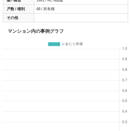
築 / 構造
1961 / RC 4階建
戸数 / 権利
48 / 所有権
その他
マンション内の事例グラフ