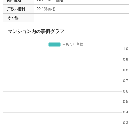
築 / 構造
1981 / RC 7階建
戸数 / 権利
22 / 所有権
その他
マンション内の事例グラフ