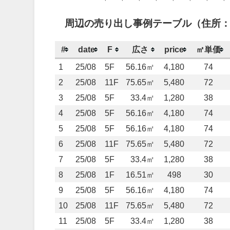
周辺の売り出し事例テーブル（住所：
#
date
F
広さ
price
㎡単価
1
25/08
5F
56.16㎡
4,180
74
2
25/08
11F
75.65㎡
5,480
72
3
25/08
5F
33.4㎡
1,280
38
4
25/08
5F
56.16㎡
4,180
74
5
25/08
5F
56.16㎡
4,180
74
6
25/08
11F
75.65㎡
5,480
72
7
25/08
5F
33.4㎡
1,280
38
8
25/08
1F
16.51㎡
498
30
9
25/08
5F
56.16㎡
4,180
74
10
25/08
11F
75.65㎡
5,480
72
11
25/08
5F
33.4㎡
1,280
38