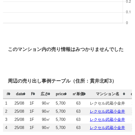
このマンション内の売り情報はみつかりませんでした
周辺の売り出し事例テーブル（住所：貫井北町3）
#
date
F
広さ
price
㎡単価
マンション名
ch
1
25/08
1F
90㎡
5,700
63
レクセル武蔵小金井
2
2
25/08
1F
90㎡
5,700
63
レクセル武蔵小金井
2
3
25/08
1F
90㎡
5,700
63
レクセル武蔵小金井
2
4
25/08
1F
90㎡
5,700
63
レクセル武蔵小金井
2