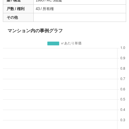
築 / 構造
1995 / RC 3階建
戸数 / 権利
43 / 所有権
その他
マンション内の事例グラフ