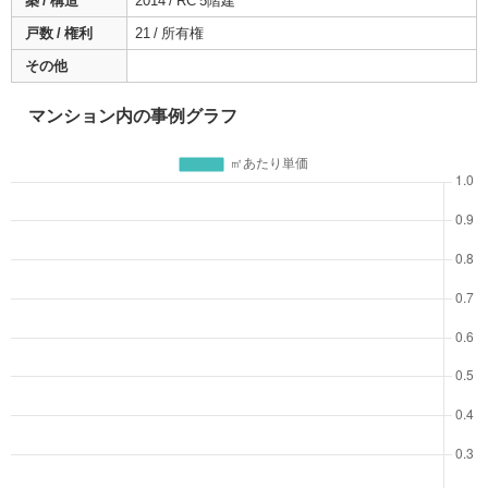
築 / 構造
2014 / RC 5階建
戸数 / 権利
21 / 所有権
その他
マンション内の事例グラフ