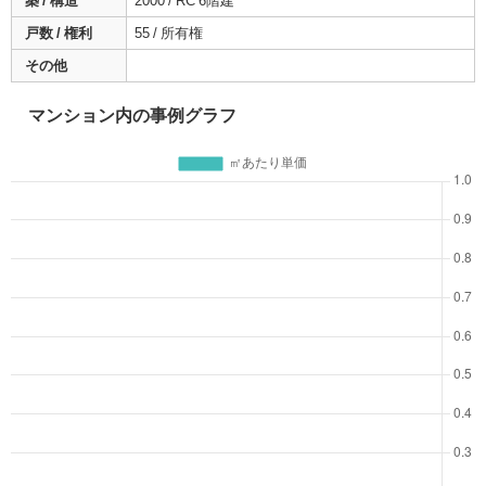
築 / 構造
2000 / RC 6階建
戸数 / 権利
55 / 所有権
その他
マンション内の事例グラフ