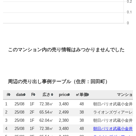
このマンション内の売り情報はみつかりませんでした
周辺の売り出し事例テーブル（住所：回田町）
#
date
F
広さ
price
㎡単価
マンショ
1
25/08
1F
72.38㎡
3,480
48
朝日パリオ武蔵小金井
2
25/08
2F
65.54㎡
2,499
38
ライオンズヴィアーレ
3
25/08
1F
62.04㎡
2,380
38
朝日パリオ武蔵小金井
4
25/08
1F
72.38㎡
3,480
48
朝日パリオ武蔵小金井