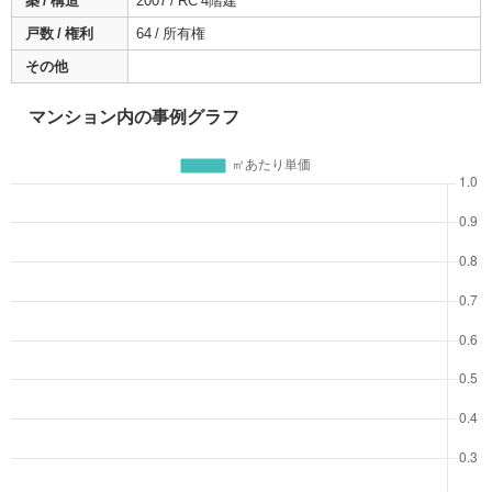
築 / 構造
2007 / RC 4階建
戸数 / 権利
64 / 所有権
その他
マンション内の事例グラフ