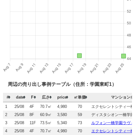
周辺の売り出し事例テーブル（住所：学園東町1）
#
date
F
広さ
price
㎡単価
マンション名
1
25/08
4F
70.7㎡
4,980
70
エクセレントシティ一橋
2
25/08
8F
60.9㎡
3,580
59
ディスタシオン一橋学園
3
25/08
11F
73.5㎡
5,340
73
ルフォン一橋学園ラヴィ
4
25/08
4F
70.7㎡
4,980
70
エクセレントシティ一橋