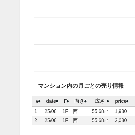
マンション内の月ごとの売り情報
#
date
F
向き
広さ
price
1
25/08
1F
西
55.68㎡
1,980
2
25/08
1F
西
55.68㎡
2,080