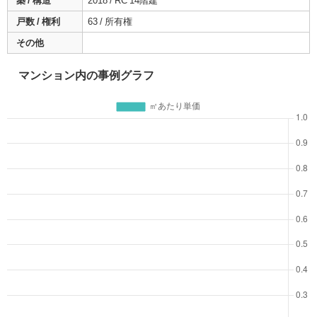
築 / 構造
2018 / RC 14階建
戸数 / 権利
63 / 所有権
その他
マンション内の事例グラフ