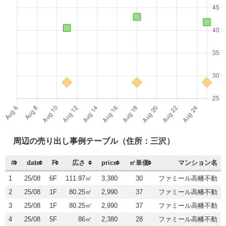
周辺の売り出し事例テーブル（住所：三沢）
#
date
F
広さ
price
㎡単価
マンション名
1
25/08
6F
111.97㎡
3,380
30
ファミール高幡不動
2
25/08
1F
80.25㎡
2,990
37
ファミール高幡不動
3
25/08
1F
80.25㎡
2,990
37
ファミール高幡不動
4
25/08
5F
86㎡
2,380
28
ファミール高幡不動