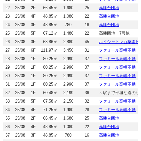
22
25/08
2F
66.45㎡
1,680
25
高幡台団地
23
25/08
4F
48.85㎡
1,080
22
高幡台団地
24
25/08
3F
48.85㎡
780
16
高幡台団地
25
25/08
5F
67.12㎡
1,480
22
高幡団地 7号棟
26
25/08
3F
63.86㎡
2,880
45
ルイシャトレ百草園ヒ
27
25/08
6F
111.97㎡
3,450
31
ファミール高幡不動
28
25/08
1F
80.25㎡
2,990
37
ファミール高幡不動
29
25/08
1F
80.25㎡
2,990
37
ファミール高幡不動
30
25/08
1F
80.25㎡
2,990
37
ファミール高幡不動
31
25/08
1F
80.25㎡
2,990
37
ファミール高幡不動
32
25/08
1F
60.48㎡
2,199
36
～駅まで平坦な道のり
33
25/08
5F
67.58㎡
2,150
32
ファミール高幡不動
34
25/08
4F
71.25㎡
1,980
28
ファミール高幡不動
35
25/08
2F
66.45㎡
1,680
25
高幡台団地
36
25/08
4F
48.85㎡
1,080
22
高幡台団地
37
25/08
3F
48.85㎡
780
16
高幡台団地