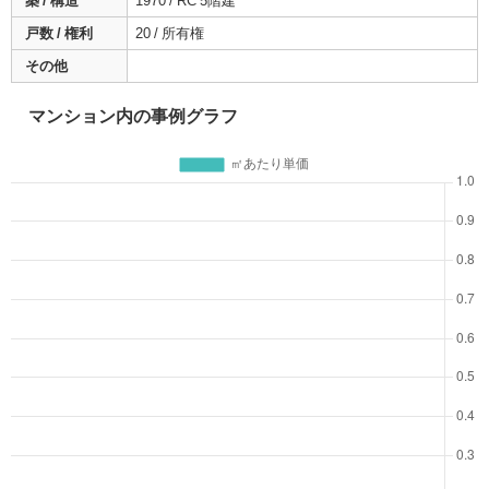
築 / 構造
1970 / RC 5階建
戸数 / 権利
20 / 所有権
その他
マンション内の事例グラフ