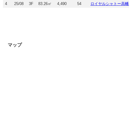
4
25/08
3F
83.26㎡
4,490
54
ロイヤルシャトー高幡
マップ