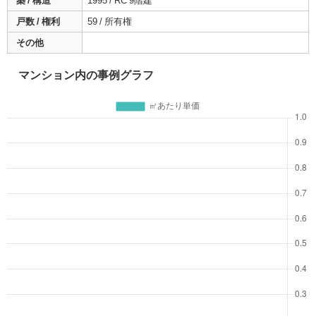
築 / 構造
1995 / RC 9階建
戸数 / 権利
59 / 所有権
その他
マンション内の事例グラフ