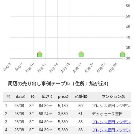
周辺の売り出し事例テーブル（住所：旭が丘3）
#
date
F
広さ
price
㎡単価
マンション名
1
25/08
8F
64.89㎡
5,180
80
プレシス豊田レジデン
2
25/08
3F
58.24㎡
3,580
61
デュオセーヌ豊田
3
25/08
8F
64.89㎡
5,380
83
プレシス豊田レジデン
4
25/08
8F
64.89㎡
5,380
83
プレシス豊田レジデン