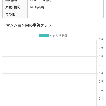
築 / 構造
1984 / RC 4階建
戸数 / 権利
19 / 所有権
その他
マンション内の事例グラフ