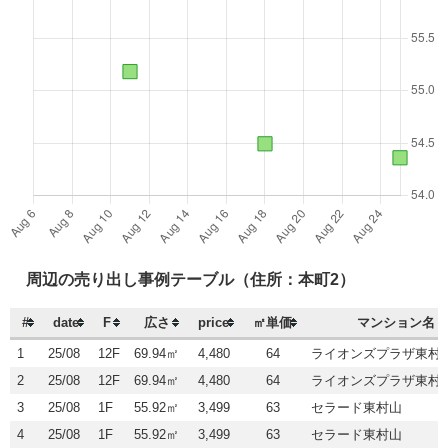
周辺の売り出し事例テーブル（住所：本町2）
#
date
F
広さ
price
㎡単価
マンション名
1
25/08
12F
69.94㎡
4,480
64
ライオンズプラザ東村
2
25/08
12F
69.94㎡
4,480
64
ライオンズプラザ東村
3
25/08
1F
55.92㎡
3,499
63
セラード東村山
4
25/08
1F
55.92㎡
3,499
63
セラード東村山