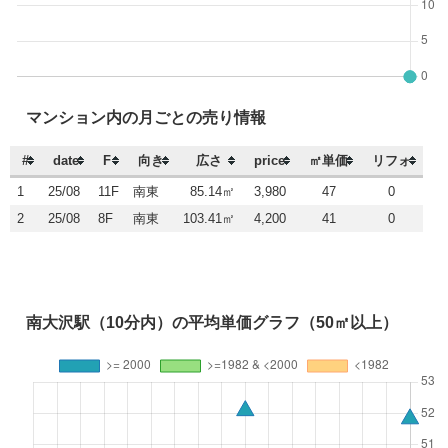
マンション内の月ごとの売り情報
#
date
F
向き
広さ
price
㎡単価
リフォ
1
25/08
11F
南東
85.14㎡
3,980
47
0
2
25/08
8F
南東
103.41㎡
4,200
41
0
南大沢駅（10分内）の平均単価グラフ（50㎡以上）