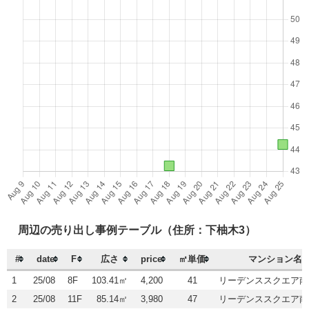
周辺の売り出し事例テーブル（住所：下柚木3）
#
date
F
広さ
price
㎡単価
マンション名
1
25/08
8F
103.41㎡
4,200
41
リーデンススクエア南
2
25/08
11F
85.14㎡
3,980
47
リーデンススクエア南