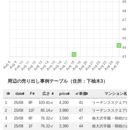
周辺の売り出し事例テーブル（住所：下柚木3）
#
date
F
広さ
price
㎡単価
マンション名
1
25/08
8F
103.41㎡
4,200
41
リーデンススクエア南
2
25/08
11F
85.14㎡
3,980
47
リーデンススクエア南
3
25/08
8F
76.32㎡
3,580
47
南大沢学園・萌樹の丘
4
25/08
1F
76.32㎡
3,380
44
南大沢学園・萌樹の丘