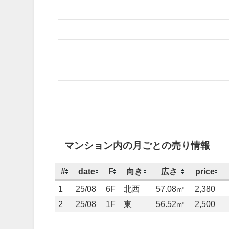
マンション内の月ごとの売り情報
#
date
F
向き
広さ
price
1
25/08
6F
北西
57.08㎡
2,380
2
25/08
1F
東
56.52㎡
2,500