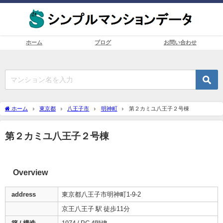
ホーム
ブログ
お問い合わせ
ホーム
東京都
八王子市
明神町
第２カミユ八王子２号棟
第２カミユ八王子２号棟
Overview
address
東京都八王子市明神町1-9-2
京王八王子 駅 徒歩11分