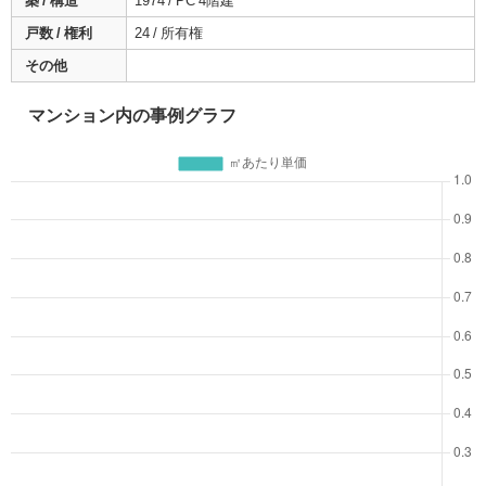
築 / 構造
1974 / PC 4階建
戸数 / 権利
24 / 所有権
その他
マンション内の事例グラフ