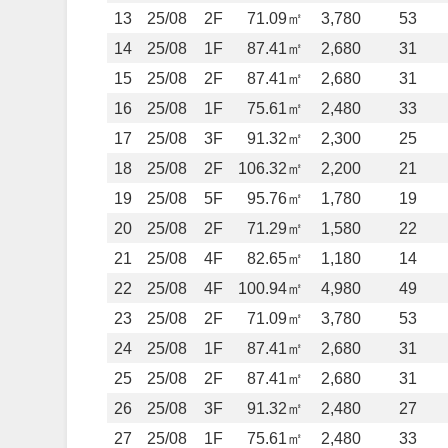
13
25/08
2F
71.09㎡
3,780
53
14
25/08
1F
87.41㎡
2,680
31
15
25/08
2F
87.41㎡
2,680
31
16
25/08
1F
75.61㎡
2,480
33
17
25/08
3F
91.32㎡
2,300
25
18
25/08
2F
106.32㎡
2,200
21
19
25/08
5F
95.76㎡
1,780
19
20
25/08
2F
71.29㎡
1,580
22
21
25/08
4F
82.65㎡
1,180
14
22
25/08
4F
100.94㎡
4,980
49
23
25/08
2F
71.09㎡
3,780
53
24
25/08
1F
87.41㎡
2,680
31
25
25/08
2F
87.41㎡
2,680
31
26
25/08
3F
91.32㎡
2,480
27
27
25/08
1F
75.61㎡
2,480
33