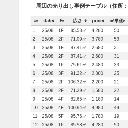
周辺の売り出し事例テーブル（住所
#
date
F
広さ
price
㎡単価
1
25/08
1F
85.58㎡
4,280
50
2
25/08
2F
71.09㎡
3,780
53
3
25/08
1F
87.41㎡
2,680
31
4
25/08
2F
87.41㎡
2,680
31
5
25/08
1F
75.61㎡
2,480
33
6
25/08
3F
91.32㎡
2,300
25
7
25/08
2F
106.32㎡
2,200
21
8
25/08
2F
71.29㎡
1,580
22
9
25/08
4F
82.65㎡
1,180
14
10
25/08
4F
100.94㎡
4,980
49
11
25/08
5F
95.76㎡
1,780
19
12
25/08
1F
85.58㎡
4,280
50