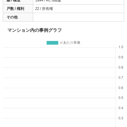
築 / 構造
1994 / RC 8階建
戸数 / 権利
22 / 所有権
その他
マンション内の事例グラフ