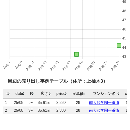
周辺の売り出し事例テーブル（住所：上柚木3）
#
date
F
広さ
price
㎡単価
マンション名
ch
1
25/08
9F
85.61㎡
2,380
28
南大沢学園一番街
19
2
25/08
9F
85.61㎡
2,380
28
南大沢学園一番街
19