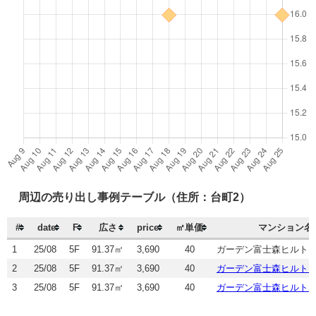
周辺の売り出し事例テーブル（住所：台町2）
#
date
F
広さ
price
㎡単価
マンション名
1
25/08
5F
91.37㎡
3,690
40
ガーデン富士森ヒルト
2
25/08
5F
91.37㎡
3,690
40
ガーデン富士森ヒルト
3
25/08
5F
91.37㎡
3,690
40
ガーデン富士森ヒルト