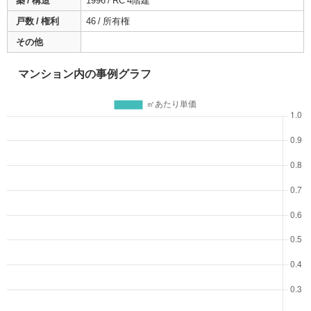
築 / 構造
1996 / RC 4階建
戸数 / 権利
46 / 所有権
その他
マンション内の事例グラフ