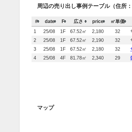
周辺の売り出し事例テーブル（住所：
#
date
F
広さ
price
㎡単価
1
25/08
1F
67.52㎡
2,180
32
2
25/08
1F
67.52㎡
2,190
32
3
25/08
1F
67.52㎡
2,180
32
4
25/08
4F
81.78㎡
2,340
29
マップ