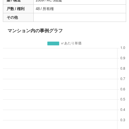
築 / 構造
2009 / RC 5階建
戸数 / 権利
48 / 所有権
その他
マンション内の事例グラフ