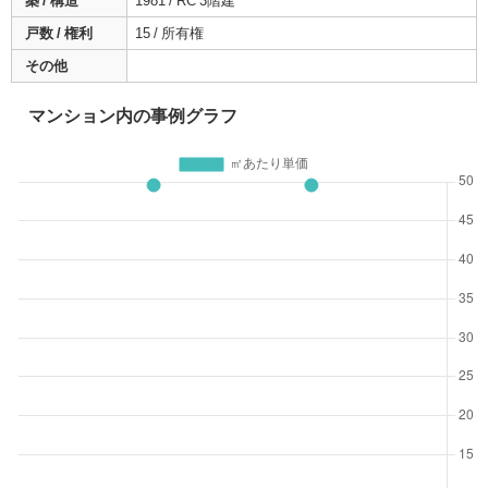
築 / 構造
1981 / RC 3階建
戸数 / 権利
15 / 所有権
その他
マンション内の事例グラフ