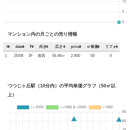
マンション内の月ごとの売り情報
#
date
F
向き
広さ
price
㎡単価
リフォ
1
25/08
3F
南西
56.48㎡
2,800
50
0
つつじヶ丘駅（10分内）の平均単価グラフ（50㎡以
上）