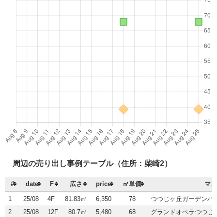
周辺の売り出し事例テーブル（住所：柴崎2）
#
date
F
広さ
price
㎡単価
マン
1
25/08
4F
81.83㎡
6,350
78
つつじヶ丘ガーデンハ
2
25/08
12F
80.7㎡
5,480
68
グランドオペラつつじ