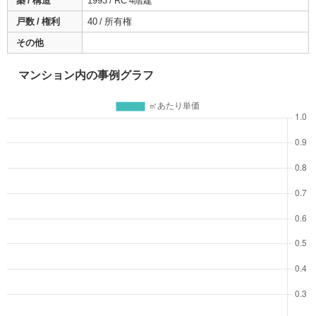
築 / 構造
1993 / RC 4階建
戸数 / 権利
40 / 所有権
その他
マンション内の事例グラフ