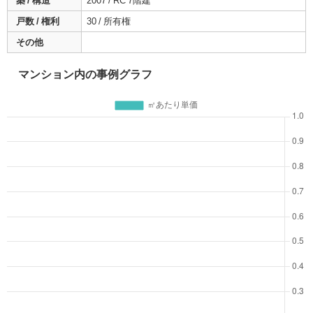
築 / 構造
2007 / RC 7階建
戸数 / 権利
30 / 所有権
その他
マンション内の事例グラフ