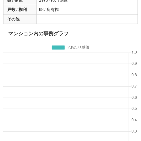
築 / 構造
1976 / RC 7階建
戸数 / 権利
98 / 所有権
その他
マンション内の事例グラフ