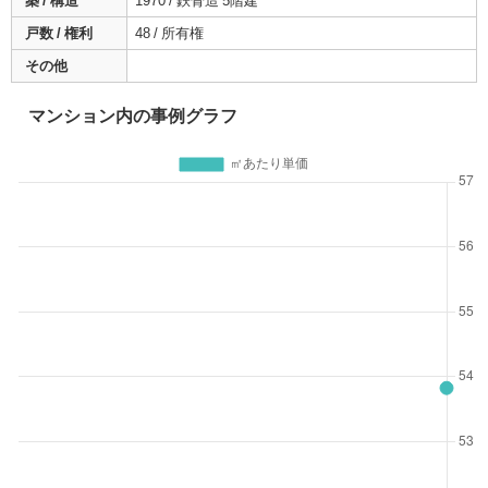
築 / 構造
1970 / 鉄骨造 5階建
戸数 / 権利
48 / 所有権
その他
マンション内の事例グラフ