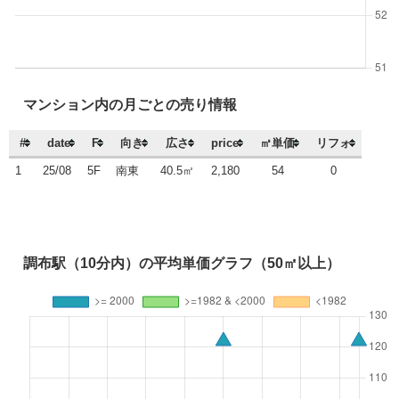
マンション内の月ごとの売り情報
#
date
F
向き
広さ
price
㎡単価
リフォ
1
25/08
5F
南東
40.5㎡
2,180
54
0
調布駅（10分内）の平均単価グラフ（50㎡以上）