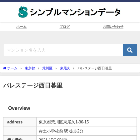
ホーム
ブログ
お問い合わせ
ホーム
東京都
荒川区
東尾久
パレステージ西日暮里
パレステージ西日暮里
Overview
address
東京都荒川区東尾久1-36-15
赤土小学校前 駅 徒歩2分