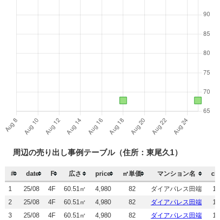
周辺の売り出し事例テーブル（住所：東尾久1）
#
date
F
広さ
price
㎡単価
マンション名
ch
1
25/08
4F
60.51㎡
4,980
82
ダイアパレス田端
19
2
25/08
4F
60.51㎡
4,980
82
ダイアパレス田端
19
3
25/08
4F
60.51㎡
4,980
82
ダイアパレス田端
19