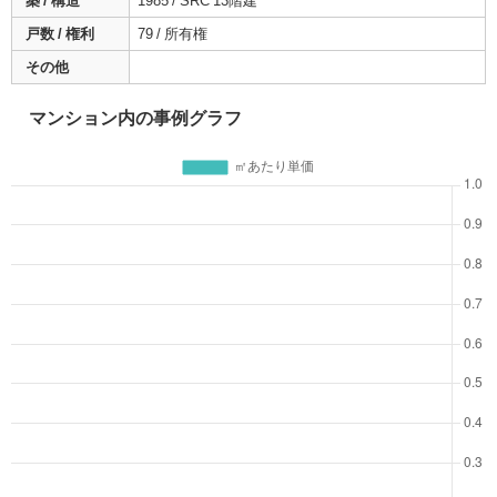
築 / 構造
1985 / SRC 13階建
戸数 / 権利
79 / 所有権
その他
マンション内の事例グラフ