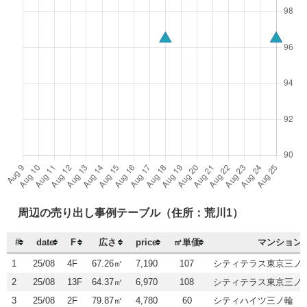
周辺の売り出し事例テーブル（住所：荒川1）
#
date
F
広さ
price
㎡単価
マンション
1
25/08
4F
67.26㎡
7,190
107
シティテラス東京三ノ
2
25/08
13F
64.37㎡
6,970
108
シティテラス東京三ノ
3
25/08
2F
79.87㎡
4,780
60
シティハイツ三ノ輪