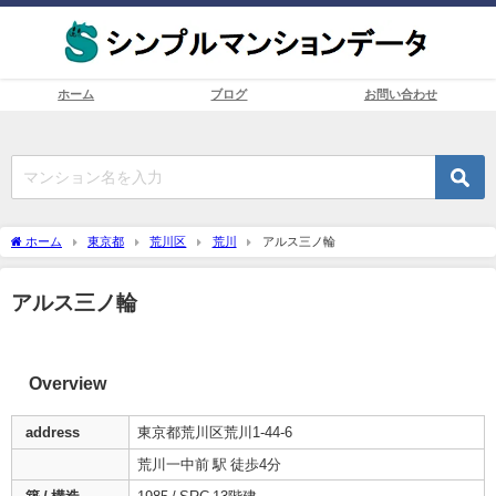
ホーム
ブログ
お問い合わせ
ホーム
東京都
荒川区
荒川
アルス三ノ輪
アルス三ノ輪
Overview
address
東京都荒川区荒川1-44-6
荒川一中前 駅 徒歩4分