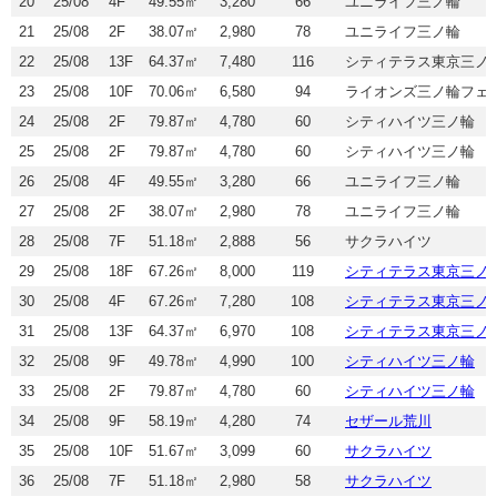
20
25/08
4F
49.55㎡
3,280
66
ユニライフ三ノ輪
21
25/08
2F
38.07㎡
2,980
78
ユニライフ三ノ輪
22
25/08
13F
64.37㎡
7,480
116
シティテラス東京三ノ
23
25/08
10F
70.06㎡
6,580
94
ライオンズ三ノ輪フェ
24
25/08
2F
79.87㎡
4,780
60
シティハイツ三ノ輪
25
25/08
2F
79.87㎡
4,780
60
シティハイツ三ノ輪
26
25/08
4F
49.55㎡
3,280
66
ユニライフ三ノ輪
27
25/08
2F
38.07㎡
2,980
78
ユニライフ三ノ輪
28
25/08
7F
51.18㎡
2,888
56
サクラハイツ
29
25/08
18F
67.26㎡
8,000
119
シティテラス東京三ノ
30
25/08
4F
67.26㎡
7,280
108
シティテラス東京三ノ
31
25/08
13F
64.37㎡
6,970
108
シティテラス東京三ノ
32
25/08
9F
49.78㎡
4,990
100
シティハイツ三ノ輪
33
25/08
2F
79.87㎡
4,780
60
シティハイツ三ノ輪
34
25/08
9F
58.19㎡
4,280
74
セザール荒川
35
25/08
10F
51.67㎡
3,099
60
サクラハイツ
36
25/08
7F
51.18㎡
2,980
58
サクラハイツ